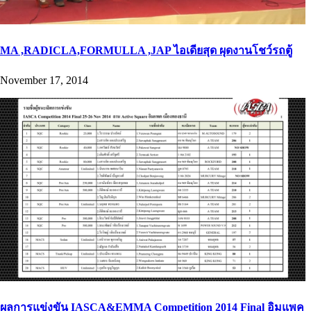
MA ,RADICLA,FORMULLA ,JAP ไอเดียสุด ผุดงานโชว์รถตู้
November 17, 2014
ผลการแข่งขัน IASCA&EMMA Competition 2014 Final อิมแพค