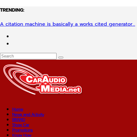
TRENDING:
A citation machine is basically a works cited generator...
Home
News and Activity
BRAND
Show Car
Promotions
Know How