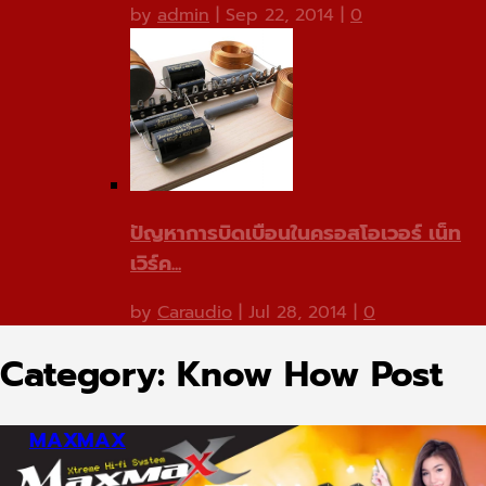
by
admin
|
Sep 22, 2014
|
0
ปัญหาการบิดเบือนในครอสโอเวอร์ เน็ท
เวิร์ค...
by
Caraudio
|
Jul 28, 2014
|
0
Category:
Know How Post
CUBE