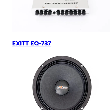
EXAD : E8.0X เฟรมบาง