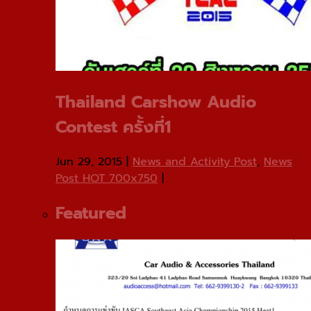
Thailand Carshow Audio
Contest ครั้งที่1
Jun 29, 2015
|
News and Activity Post
,
News
Post HOT 700x750
|
Featured