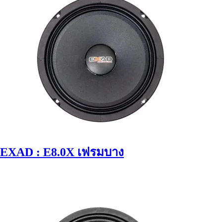
EXAD : E8.0X เฟรมบาง