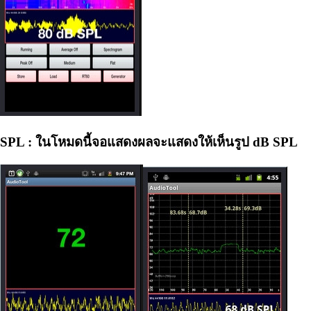
SPL
:
ในโหมดนี้
จอแสดงผลจะแสดงให้เห็นรูป
dB
SPL