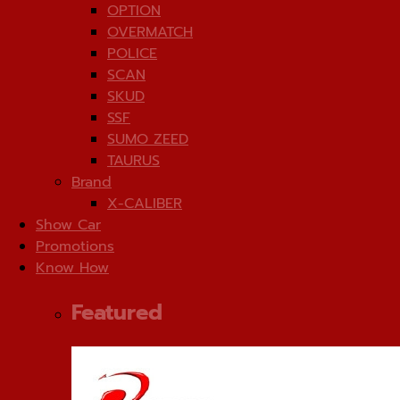
OPTION
OVERMATCH
POLICE
SCAN
SKUD
SSF
SUMO ZEED
TAURUS
Brand
X-CALIBER
Show Car
Promotions
Know How
Featured