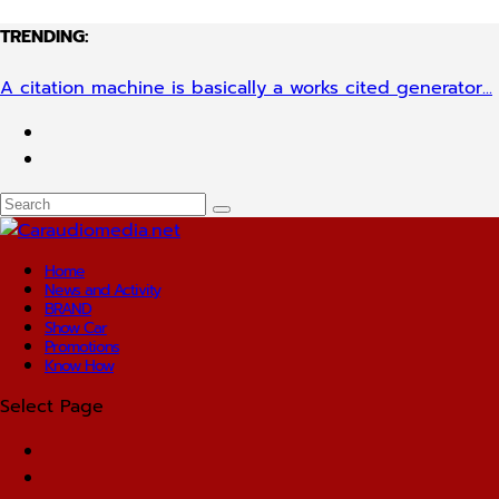
TRENDING:
A citation machine is basically a works cited generator...
Home
News and Activity
BRAND
Show Car
Promotions
Know How
Select Page