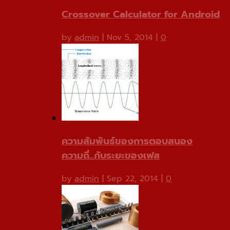
Crossover Calculator for Android
by
admin
|
Nov 5, 2014
|
0
ความสัมพันธ์ของการตอบสนอง
ความถี่...กับระยะของเฟส
by
admin
|
Sep 22, 2014
|
0