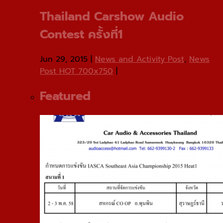
Thailand Carshow Audio
Contest ครั้งที่1
Jun 29, 2015
|
News and Activity Post
,
News
Post HOT 700x750
|
Featured