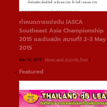
กําหนดการแข่งขัน IASCA
Southeast Asia Championship
2015 และรับสมัค สนามที่1 2-3 May
2015
Mar 12, 2015
|
News and Activity Post
|
Featured