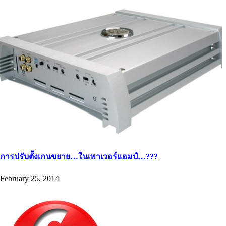
การปรับตั้งเกนขยาย…ในเพาเวอร์แอมป์…???
February 25, 2014