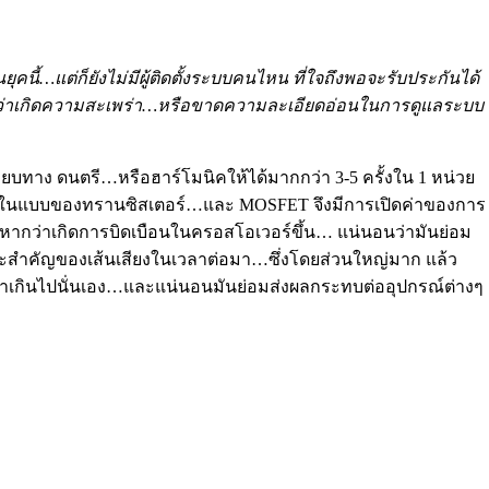
ุคนี้…แต่ก็ยังไม่มีผู้ติดตั้งระบบคนไหน ที่ใจถึงพอจะรับประกันได้
ถ้าหากว่าเกิดความสะเพร่า…หรือขาดความละเอียดอ่อนในการดูแลระบบ
ยบทาง ดนตรี…หรือฮาร์โมนิคให้ได้มากกว่า 3-5 ครั้งใน 1 หน่วย
แอมป์ในแบบของทรานซิสเตอร์…และ MOSFET จึงมีการเปิดค่าของการ
หากว่าเกิดการบิดเบือนในครอสโอเวอร์ขึ้น… แน่นอนว่ามันย่อม
าระสำคัญของเส้นเสียงในเวลาต่อมา…ซึ่งโดยส่วนใหญ่มาก แล้ว
ี่ต่ำเกินไปนั่นเอง…และแน่นอนมันย่อมส่งผลกระทบต่ออุปกรณ์ต่างๆ