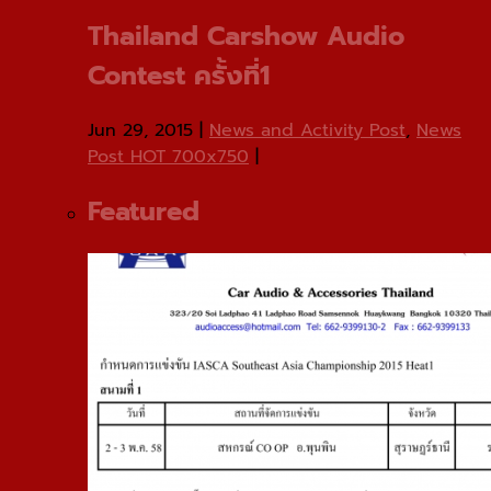
Thailand Carshow Audio
Contest ครั้งที่1
Jun 29, 2015
|
News and Activity Post
,
News
Post HOT 700x750
|
Featured