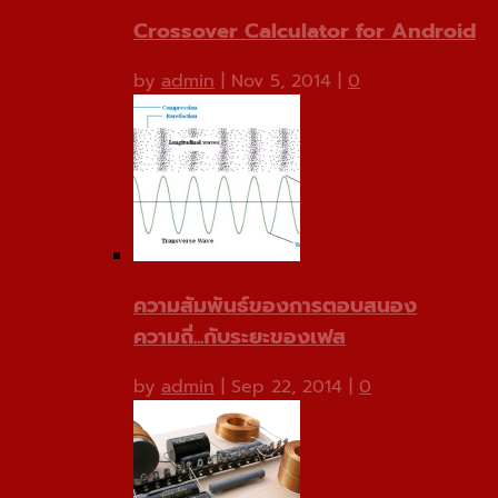
Crossover Calculator for Android
by
admin
|
Nov 5, 2014
|
0
ความสัมพันธ์ของการตอบสนอง
ความถี่...กับระยะของเฟส
by
admin
|
Sep 22, 2014
|
0