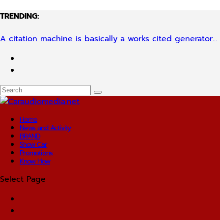
TRENDING:
A citation machine is basically a works cited generator...
Home
News and Activity
BRAND
Show Car
Promotions
Know How
Select Page