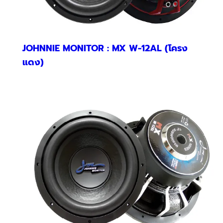
JOHNNIE MONITOR : MX W-12AL (โครง
แดง)