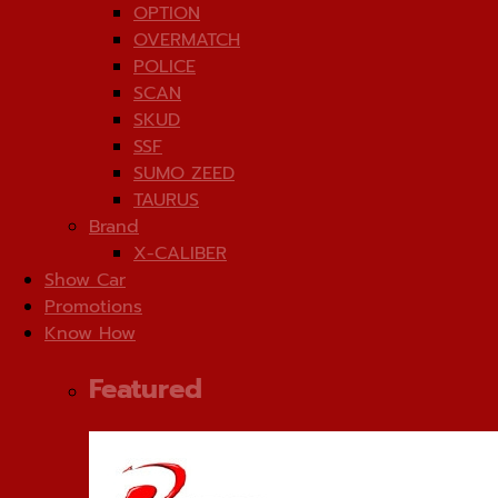
OPTION
OVERMATCH
POLICE
SCAN
SKUD
SSF
SUMO ZEED
TAURUS
Brand
X-CALIBER
Show Car
Promotions
Know How
Featured