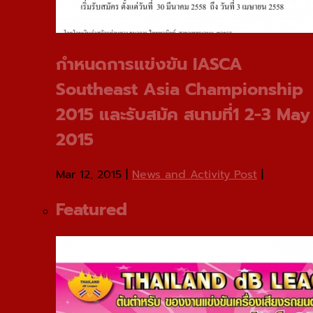
กําหนดการแข่งขัน IASCA
Southeast Asia Championship
2015 และรับสมัค สนามที่1 2-3 May
2015
Mar 12, 2015
|
News and Activity Post
|
Featured