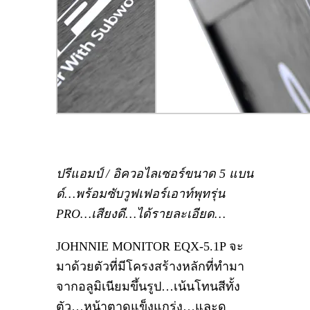
ปรีแอมป์ / อิควอไลเซอร์ขนาด 5 แบน
ด์…พร้อมซับวูฟเฟอร์เอาท์พุทรุ่น
PRO…เสียงดี…ได้รายละเอียด…
JOHNNIE MONITOR EQX-5.1P จะ
มาด้วยตัวที่มีโครงสร้างหลักที่ทำมา
จากอลูมิเนียมขึ้นรูป…เน้นโทนสีทั้ง
ตัว…หน้าตาดูแข็งแกร่ง…และดุ