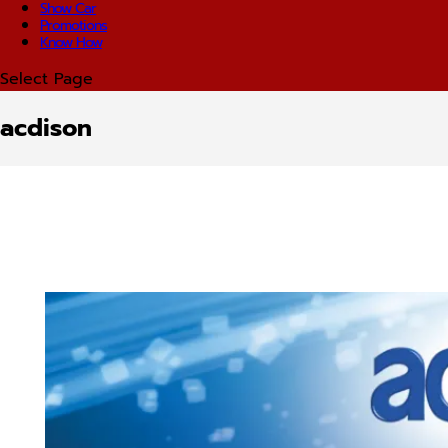
Show Car
Promotions
Know How
Select Page
acdison