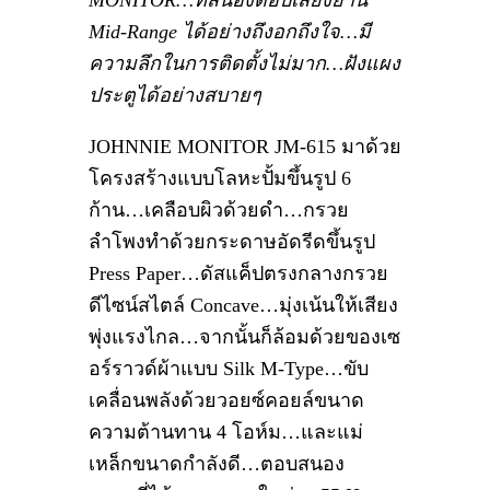
MONITOR…ที่สนองตอบเสียงย่าน
Mid-Range ได้อย่างถึงอกถึงใจ…มี
ความลึกในการติดตั้งไม่มาก…ฝังแผง
ประตูได้อย่างสบายๆ
JOHNNIE MONITOR JM-615 มาด้วย
โครงสร้างแบบโลหะปั้มขึ้นรูป 6
ก้าน…เคลือบผิวด้วยดำ…กรวย
ลำโพงทำด้วยกระดาษอัดรีดขึ้นรูป
Press Paper…ดัสแค็ปตรงกลางกรวย
ดีไซน์สไตล์ Concave…มุ่งเน้นให้เสียง
พุ่งแรงไกล…จากนั้นก็ล้อมด้วยของเซ
อร์ราวด์ผ้าแบบ Silk M-Type…ขับ
เคลื่อนพลังด้วยวอยซ์คอยล์ขนาด
ความต้านทาน 4 โอห์ม…และแม่
เหล็กขนาดกำลังดี…ตอบสนอง