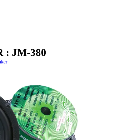
: JM-380
aker