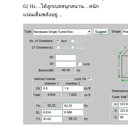
62 Hz…ได้ลูกเบสสนุกสนาน…หนัก
แน่นเต็มพลังอยู่…