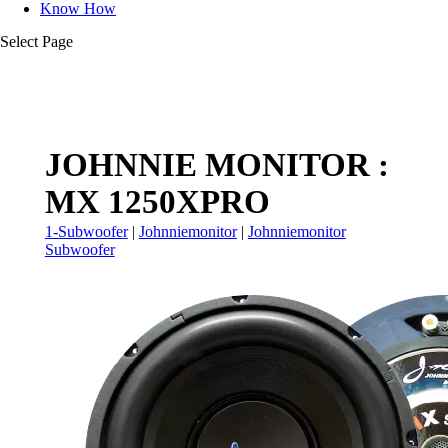
Know How
Select Page
JOHNNIE MONITOR :
MX 1250XPRO
1-Subwoofer
|
Johnniemonitor
|
Johnniemonitor
Subwoofer