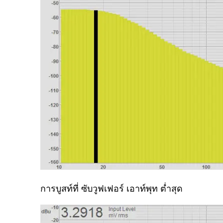
การบูสท์ที่ ซับวูฟเฟอร์ เอาท์พุท ต่ำสุด