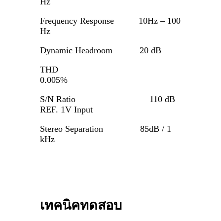
Hz
Frequency Response 10Hz – 100
Hz
Dynamic Headroom 20 dB
THD
0.005%
S/N Ratio 110 dB
REF. 1V Input
Stereo Separation 85dB / 1
kHz
เทคนิคทดสอบ