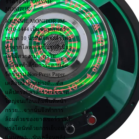
ราคาจาก JOHNNIE
MONITOR
JOHNNIE MONITOR JM-
W10-1444 เป็นซับวูฟเฟอร์
ขนาด 10 นิ้วที่มีโครงลำโพง
ทำจากโลหะปั๊มขึ้นรูปสีเขียว
ใบไม้สวยงาม…กรวย
ลำโพงทำด้วยการะดาษอัด
รีดขึ้นรูป Non-Press Paper
เคลือบน้ำยาอย่างดี…ดัส
แค็ปตรงกลางกรวยมีขนาด
ใหญ่จนเกือบเต็มพื้นที่หน้า
กรวย…จากนั้นจึงทำการ
ล้อมด้วยของยางเซอร์ราวด์
ทรงโดนัทด้วยการเย็บอย่าง
แน่นหนา…ขับเคลื่อนพลัง