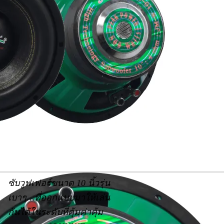
ซับวูฟเฟอร์ขนาด 10 นิ้วรุ่น
เบาๆ…ที่ออกแบบมาให้เล่น
กันได้ในระดับที่คุ้มค่าคุ้ม