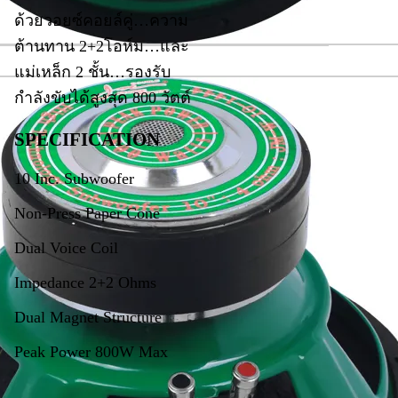
ด้วยวอยซ์คอยล์คู่…ความ
ต้านทาน 2+2โอห์ม…และ
แม่เหล็ก 2 ชั้น…รองรับ
กำลังขับได้สูงสุด 800 วัตต์
SPECIFICATION
10 Inc. Subwoofer
Non-Press Paper Cone
Dual Voice Coil
Impedance 2+2 Ohms
Dual Magnet Structure
Peak Power 800W Max