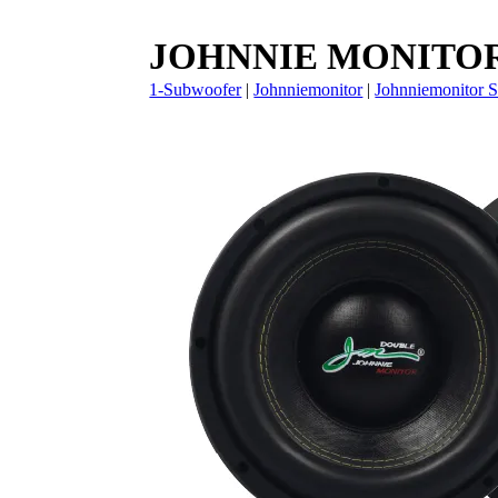
JOHNNIE MONITOR 
1-Subwoofer
|
Johnniemonitor
|
Johnniemonitor 