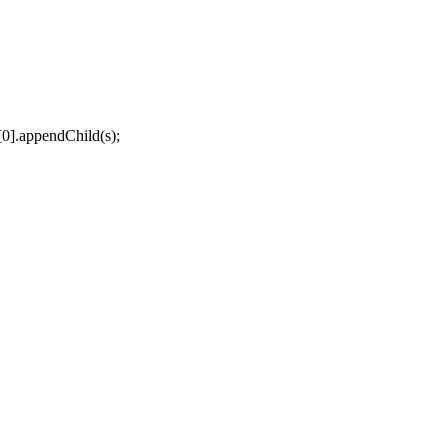
0].appendChild(s);