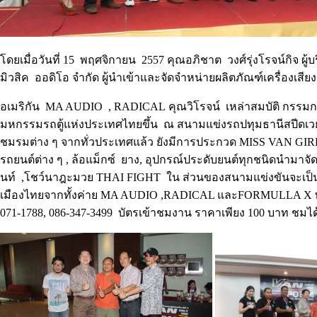
โดยเมื่อวันที่ 15 พฤศจิกายน 2557 คุณอภิชาต วงศ์รุ่งโรจน์กิจ ผู้บร
มิวสิค ออดิโอ จำกัด ผู้นำเข้าและจัดจำหน่ายผลิตภัณฑ์เครื่องเสี
อเมริกัน
MA AUDIO
,
RADICAL
คุณวิโรจน์ เหล่าสมบัติ กรรมกา
มหกรรมรถตู้แห่งประเทศไทยขึ้น ณ สนามแข่งรถปทุมธานีสปีดเวย์
ชมรมต่าง ๆ จากทั่วประเทศแล้ว ยังมีการประกวด
MISS VAN GIR
รถยนต์ต่าง ๆ , ล้อแม็กซ์ ยาง, อุปกรณ์ประดับยนต์ทุกชนิดนำม
นท์ ,โชว์นาฎะมวย
THAI FIGHT
ใน ส่วนของสนามแข่งขันจะเป็นก
เมืองไทยจากทั้งค่าย
MA AUDIO ,RADICAL
และ
FORMULLA X
071-1788, 086-347-3499 บัตรเข้าชมงาน ราคาเพียง 100 บาท ชมไ