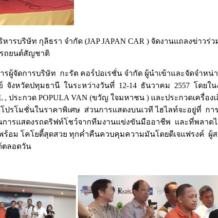
ิหารบริษัท กุลิธรา จำกัด (
JAP JAPAN CAR
) จัดงานแถลงข่าวร่วมก
ยงรถยนต์สัญชาติ
รผู้จัดการบริษัท กะรัต คอร์ปอเรชั่น จำกัด ผู้นำเข้าและจัดจำหน่
 จังหวัดปทุมธานี ในระหว่างวันที่ 12-14 ธันวาคม 2557 โดยในง
L ,
ประกวด
POPULA VAN
(ขวัญ ใจมหาชน ) และประกวดเครื่องเ
าจัดโปรโมชั่นในราคาพิเศษ ส่วนการแสดงบนเวที ไฮไลท์จะอยู่ที่
ารแสดงรถดริฟท์โชว์จากทีมงานแข่งขันมืออาชีพ และที่พลาดไม่ได้
พร้อม โคโยตี้สุดสวย ทุกค่ำคืนควบคุมความมันโดยดีเจแฟรงค์ ผู
ด้ตลอดวัน