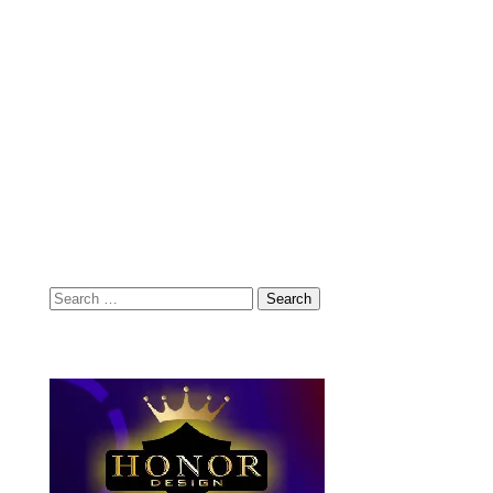
Search
for: