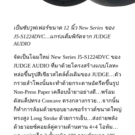
เป็นซับวูฟเฟอร์ขนาด 12 นิ้ว New Series ของ
J5-S1224DVC…แกร่งเต็มพิกัดจาก JUDGE
AUDIO
จัดเป็นโฉมใหม่ New Series J5-S1224DVC ของ
JUDGE AUDIO ที่มาด้วยโครงสร้างแบบโลหะ
หล่อขึ้นรูปสีเขียวสไตล์ดั้งเดิมของ JUDGE…ตัว
กรวยลำโพงนั้นจะทำด้วยกระดาษอัดรีดขึ้นรูป
Non-Press Paper เคลือบน้ำยาอย่างดี…พร้อม
ดัสแค็ปทรง Concave ตรงกลางกรวย…จากนั้น
ก็ทำการล้อมด้วยขอบยางเซอร์ราวด์ขนาดใหญ่
ทรงสูง Long Stroke ด้วยการเย็บ…ส่งถ่ายพลัง
ด้วยวอยซ์คอยล์คู่ความต้านทาน 4+4 โอห์ม…