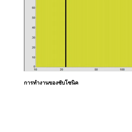
การทำงานของซับโซนิค