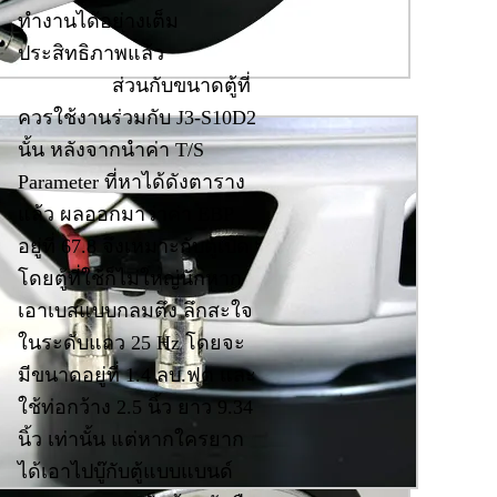
ทำงานได้อย่างเต็ม
ประสิทธิภาพแล้ว
ส่วนกับขนาดตู้ที่
ควรใช้งานร่วมกับ J3-S10D2
นั้น หลังจากนำค่า T/S
Parameter ที่หาได้ดังตาราง
แล้ว ผลออกมาว่าค่า EBP
อยู่ที่ 67.8 จึงเหมาะกับตู้เปิด
โดยตู้ที่ใช้ก็ไม่ใหญ่นักหาก
เอาเบสแบบกลมตึง ลึกสะใจ
ในระดับแถว 25 Hz โดยจะ
มีขนาดอยู่ที่ 1.4 ลบ.ฟุต และ
ใช้ท่อกว้าง 2.5 นิ้ว ยาว 9.34
นิ้ว เท่านั้น แต่หากใครยาก
ได้เอาไปบู๊กับตู้แบบแบนด์