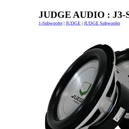
JUDGE AUDIO : J3-
1-Subwoofer
|
JUDGE
|
JUDGE Subwoofer