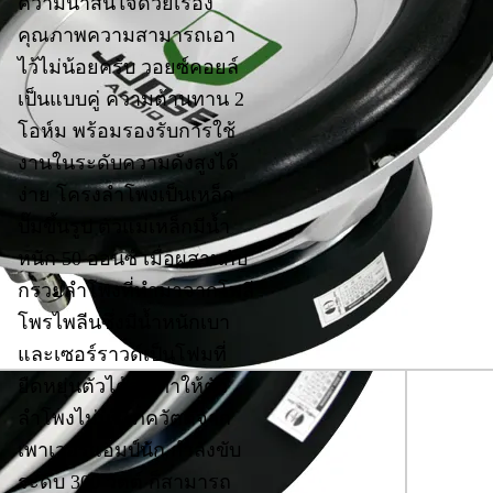
ความน่าสนใจด้วยเรื่อง
คุณภาพความสามารถเอา
ไว้ไม่น้อยครับ วอยซ์คอยล์
เป็นแบบคู่ ความต้านทาน 2
โอห์ม พร้อมรองรับการใช้
งานในระดับความดังสูงได้
ง่าย โครงลำโพงเป็นเหล็ก
ปั๊มขึ้นรูป ตัวแม่เหล็กมีน้ำ
หนัก 50 ออนซ์ เมื่อผสานกับ
กรวยลำโพงที่ทำมาจากโพลี
โพรไพลีนซึ่งมีน้ำหนักเบา
และเซอร์ราวด์เป็นโฟมที่
ยืดหยุ่นตัวได้สูง ทำให้ตัว
ลำโพงไม่บริโภควัตต์จาก
เพาเวอร์แอมป์นัก กำลังขับ
ระดับ 300 วัตต์ ก็สามารถ