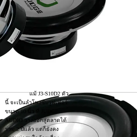
แม้ J3-S10D2 ตัว
นี้ จะเป็นลำโพงซับวูฟเฟอร์
ขนาด 10 นิ้ว ที่ JUDGE
AUDIO วางออกสู่ตลาดได้
ร่วม 2 ปีแล้ว แต่ก็ยังคง