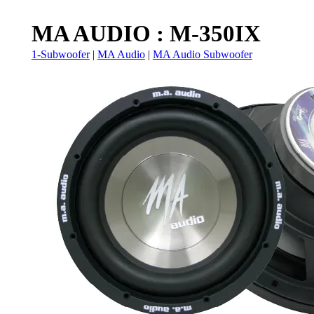
MA AUDIO : M-350IX
1-Subwoofer
|
MA Audio
|
MA Audio Subwoofer