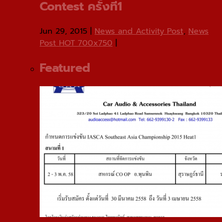
Contest ครั้งที่1
Jun 29, 2015
|
News and Activity Post
,
News
Post HOT 700x750
|
Featured