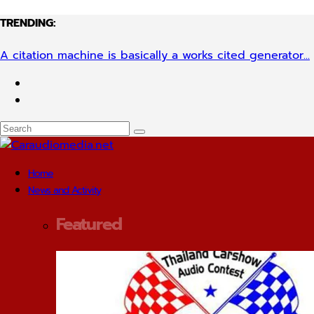
TRENDING:
A citation machine is basically a works cited generator...
Home
News and Activity
Featured