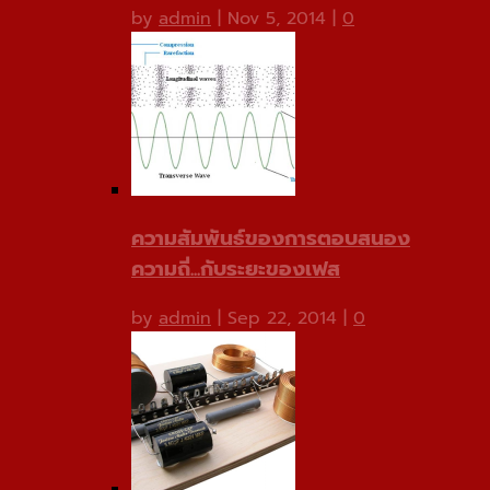
by
admin
|
Nov 5, 2014
|
0
ความสัมพันธ์ของการตอบสนอง
ความถี่...กับระยะของเฟส
by
admin
|
Sep 22, 2014
|
0