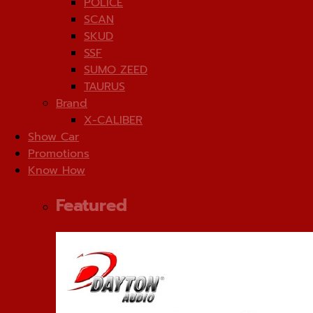
POLICE
SCAN
SKUD
SSF
SUMO ZEED
TAURUS
Brand
X-CALIBER
Show Car
Promotions
Know How
Featured