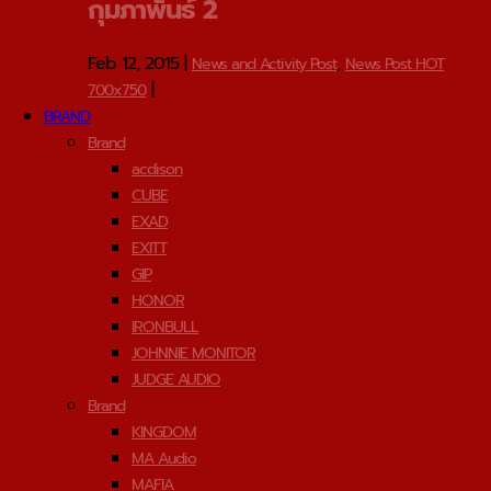
กุมภาพันธ์ 2
Feb 12, 2015
|
,
News and Activity Post
News Post HOT
|
700x750
BRAND
Brand
acdison
CUBE
EXAD
EXITT
GIP
HONOR
IRONBULL
JOHNNIE MONITOR
JUDGE AUDIO
Brand
KINGDOM
MA Audio
MAFIA