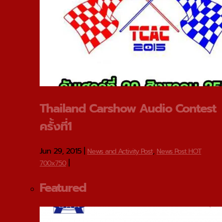
Thailand Carshow Audio Contest
ครั้งที่1
Jun 29, 2015
|
,
News and Activity Post
News Post HOT
|
700x750
Featured