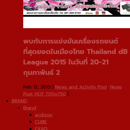
พบกับการแข่งขันเครื่องรถยนต์
ที่สุดยอดในเมืองไทย Thailand dB
League 2015 ในวันที่ 20-21
กุมภาพันธ์ 2
Feb 12, 2015
|
News and Activity Post
,
News
Post HOT 700x750
|
BRAND
Brand
acdison
CUBE
EXAD