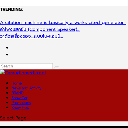
TRENDING:
A citation machine is basically a works cited generator...
ลำโพงแยกชิ้น (Component Speaker)...
ว่าด้วยเรื่องของ…ระบบไบ-แอมป์...
Home
News and Activity
BRAND
Show Car
Promotions
Know How
Select Page