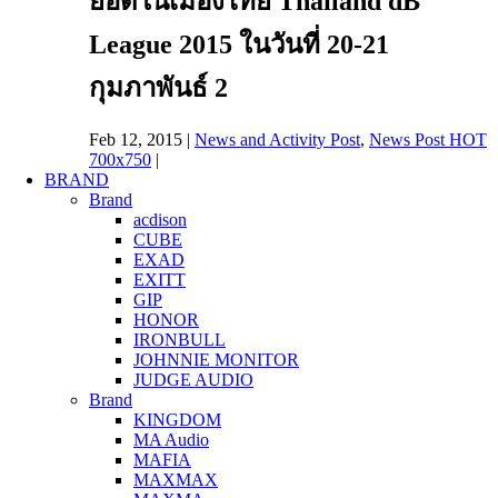
ยอดในเมืองไทย Thailand dB
League 2015 ในวันที่ 20-21
กุมภาพันธ์ 2
Feb 12, 2015
|
News and Activity Post
,
News Post HOT
700x750
|
BRAND
Brand
acdison
CUBE
EXAD
EXITT
GIP
HONOR
IRONBULL
JOHNNIE MONITOR
JUDGE AUDIO
Brand
KINGDOM
MA Audio
MAFIA
MAXMAX