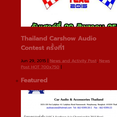
Thailand Carshow Audio
Contest ครั้งที่1
Jun 29, 2015
|
News and Activity Post
,
News
Post HOT 700x750
|
Featured