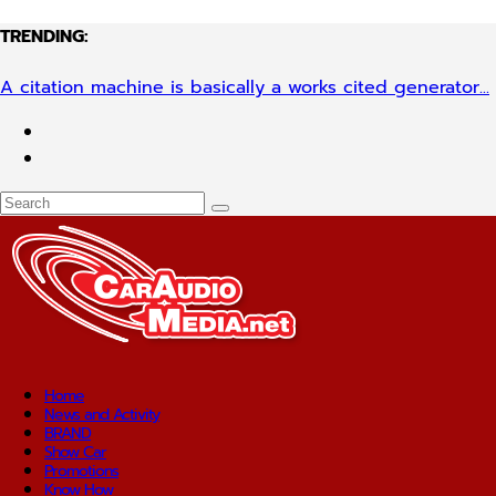
TRENDING:
A citation machine is basically a works cited generator...
Home
News and Activity
BRAND
Show Car
Promotions
Know How