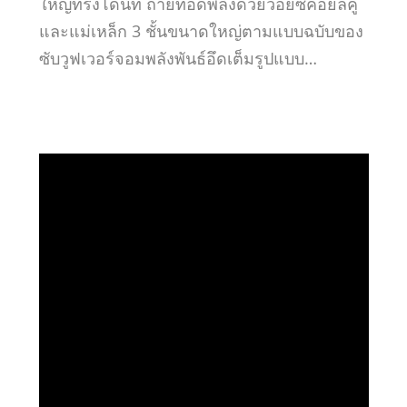
ใหญ่ทรงโดนัท ถ่ายทอดพลังด้วยวอยซ์คอยล์คู่
และแม่เหล็ก 3 ชั้นขนาดใหญ่ตามแบบฉบับของ
ซับวูฟเวอร์จอมพลังพันธ์อึดเต็มรูปแบบ…