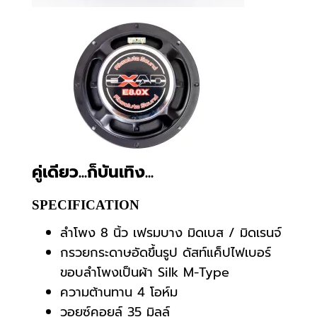
คู่เดียว...ก็บันเทิง...
SPECIFICATION
ลำโพง 8 นิ้ว เฟรมบาง มิดเบส / มิดเรนจ์
กรวยกระดาษอัดขึ้นรูป ดัสท์แค็ปไฟเบอร์
ขอบลำโพงเป็นผ้า Silk M-Type
ความต้านทาน 4 โอห์ม
วอยซ์คอยล์ 35 มิลล์