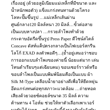
เรื่องอยู่ (ด้วยอลูมิเนียมแม่เหล็กที่มีขนาด และ
น้ำหนักพอตัว) แข็งแกร่งทนทานด้วยโครง
โลหะปั๊มขึ้นรูป …แม่เหล็กเส้นผ่าน
ศูนย์กลาง120 มิลล์หนา 20 มิลล์…ขั้วต่อสาย
เป็นแบบหางปลา …กรวยลำโพงทำด้วย
กระดาษอัดรีดขึ้นรูป Press Paper ดีไซน์สไตล์
Concave ดัสท์แค็ปตรงกลางเป็นไฟเบอร์สกรีน
โลโก้ EXAD ลงตัวพอดีๆ…(ย้ำอยู่เสมอว่าชอบ
การออกแบบลำโพงของค่ายนี้ น้อยแต่มาก เล่น
โทนดำเรียบๆแต่เฉียบคม) ขอบเซอร์ราวด์หรือ
ขอบลำโพงเป็นแบบพิมพ์นิยมคือเป็นแบบ ผ้า
Silk M-Type เคลือบน้ำยาอย่างดีเพื่อให้ยืดหยุ่น
อึดแกร่งทนต่อทุกสภาวะแวดล้อม …ถ่ายทอด
เสียงด้วยวอยซ์คอยล์ขนาด 35 มิลล์ ความ
ต้านทาน 4 โอห์ม ช่วยให้หาตัวเลือกเพาเวอร์
มาขับได้ง่ายๆ… พร้อมกันนี้ยังรองรับกำลังขับ