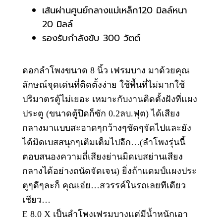
เส้นผ่านศูนย์กลางแม่เหล็ก120 มิลล์หนา
20 มิลล์
รองรับกำลังขับ 300 วัตต์
ดอกลำโพงขนาด 8 นิ้ว เฟรมบาง มาด้วยคุณ
ลักษณ์จุดเด่นที่ติดตั้งง่าย ใช้พื้นที่ไม่มากใช้
ปริมาตรตู้ไม่เยอะ เหมาะกับงานติดตั้งฝังที่แผง
ประตู (ขนาดตู้ปิดก็ซัก 0.2ลบ.ฟุต) ได้เสียง
กลางมาแบบสะอาดๆกว้างๆชัดๆจัดไปและยัง
ได้มิดเบสสนุกๆเติมเต็มไปอีก…(ลำโพงรุ่นนี้
ตอบสนองความถี่เสียงย่านมิดเบสย่านเสียง
กลางได้อย่างถนัดจัดเจน) ยิ่งถ้าแดมป์แผงประ
ตูๆดีๆละก็ คุณเอ๋ย…สวรรค์ในรถเลยทีเดียว
เชียว…
E 8.0 X เป็นลำโพงเฟร
มบางแต่มีน้ำหนักเอา