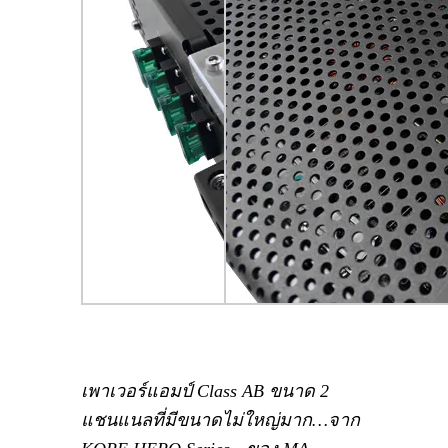
เพาเวอร์แอมป์ Class AB ขนาด 2
แชนแนลที่มีขนาดไม่ใหญ่มาก…จาก