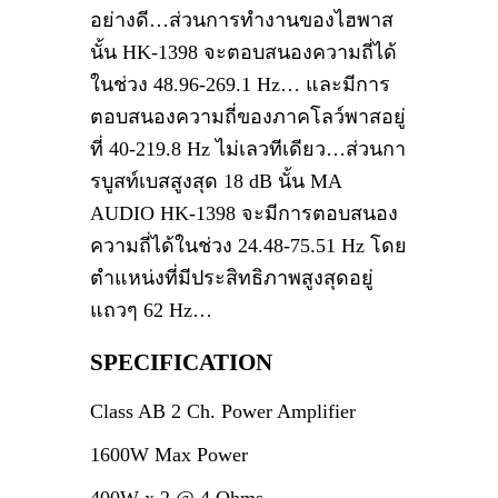
อย่างดี…ส่วนการทำงานของไฮพาส
นั้น HK-1398 จะตอบสนองความถี่ได้
ในช่วง 48.96-269.1 Hz… และมีการ
ตอบสนองความถี่ของภาคโลว์พาสอยู่
ที่ 40-219.8 Hz ไม่เลวทีเดียว…ส่วนกา
รบูสท์เบสสูงสุด 18 dB นั้น MA
AUDIO HK-1398 จะมีการตอบสนอง
ความถี่ได้ในช่วง 24.48-75.51 Hz โดย
ตำแหน่งที่มีประสิทธิภาพสูงสุดอยู่
แถวๆ 62 Hz…
SPECIFICATION
Class AB 2 Ch. Power Amplifier
1600W Max Power