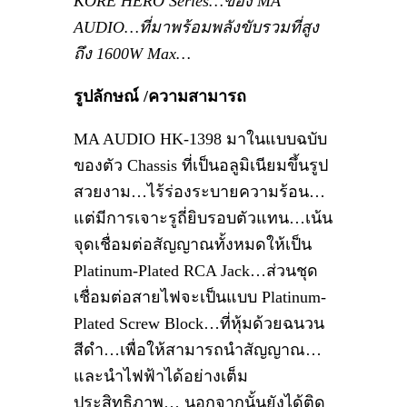
KORE HERO Series…ของ MA
AUDIO…ที่มาพร้อมพลังขับรวมที่สูง
ถึง 1600W Max…
รูปลักษณ์ /ความสามารถ
MA AUDIO HK-1398 มาในแบบฉบับ
ของตัว Chassis ที่เป็นอลูมิเนียมขึ้นรูป
สวยงาม…ไร้ร่องระบายความร้อน…
แต่มีการเจาะรูถี่ยิบรอบตัวแทน…เน้น
จุดเชื่อมต่อสัญญาณทั้งหมดให้เป็น
Platinum-Plated RCA Jack…ส่วนชุด
เชื่อมต่อสายไฟจะเป็นแบบ Platinum-
Plated Screw Block…ที่หุ้มด้วยฉนวน
สีดำ…เพื่อให้สามารถนำสัญญาณ…
และนำไฟฟ้าได้อย่างเต็ม
ประสิทธิภาพ… นอกจากนั้นยังได้ติด