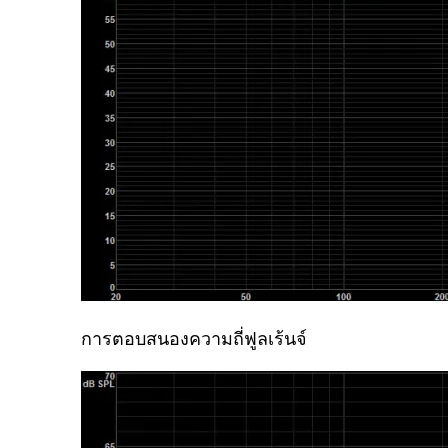
การตอบสนองความถี่ฟูลเร้นจ์