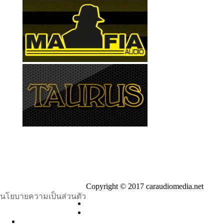
Copyright © 2017 caraudiomedia.net
นโยบายความเป็นส่วนตัว