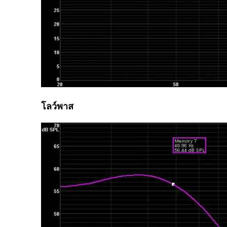
โลว์พาส