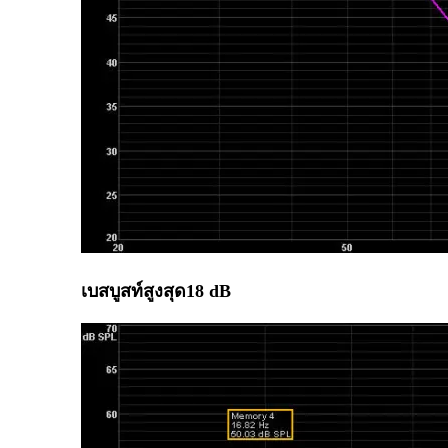
เบสบูสท์สูงสุด18 dB