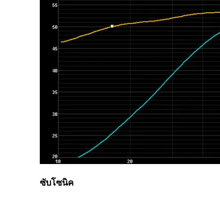
ซับโซนิค