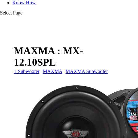
Know How
Select Page
MAXMA : MX-
12.10SPL
1-Subwoofer
|
MAXMA
|
MAXMA Subwoofer