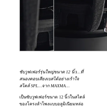
ซับวูฟเฟอร์รุ่นใหญ่ขนาด 12 นิ้ว…ที่
สนองตอบเสียงเบสได้อย่างเร้าใจ
สไตล์ SPL…จาก MAXMA…
เป็นซับวูฟเฟอร์ขนาด 12 นิ้วในสไตล์
ของโครงลำโพงแบบอลูมิเนียมหล่อ