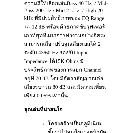
ความถี่ให้เลือกเล่น
Bass 40 Hz / Mid-
Bass 200 Hz / Mid 2 kHz / High 20
kHz
ที่มีประสิทธิภาพของ
EQ Range
+/-
12
dB
พร้อมด้วยภาคซับวูฟเฟอร์
เอาท์พุทที่แยกการทำงานอย่างอิสระ
สามารถเลือกปรับจูนเสียงเบสได้
2
ระดับ
43/6
0
Hz
รองรับ
Input
Impedance
ได้
15K Ohms
มี
ประสิทธิภาพของการแยก
Channel
อยู่ที่ 70
dB
โดยมีอัตราสัญญาณต่อ
เสียงรบกวน
8
0
dB
และมีความเพี้ยน
เพียง 0.05
%
เท่านั้น…
จุดเด่นที่น่าสนใจ
โครงสร้างเป็นอลูมิเนียม
ขึ้นรูปไปจนถึงแผงหน้าปัด