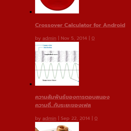
Crossover Calculator for Android
by
admin
|
Nov 5, 2014
|
0
ความสัมพันธ์ของการตอบสนอง
ความถี่...กับระยะของเฟส
by
admin
|
Sep 22, 2014
|
0