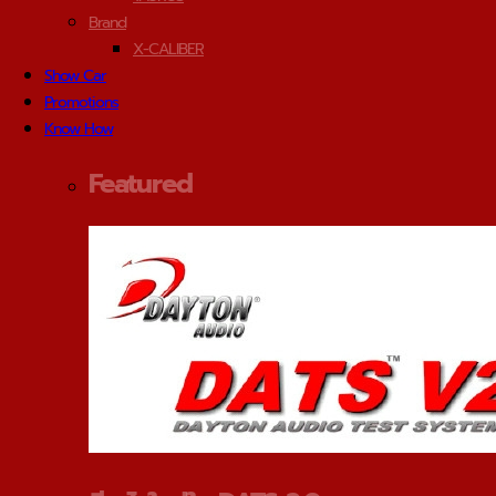
Brand
X-CALIBER
Show Car
Promotions
Know How
Featured