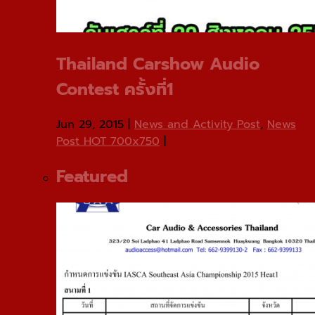
Thailand Carshow Audio
Contest ครั้งที่1
Jun 29, 2015
|
News and Activity Post
,
News
Post HOT 700x750
|
Featured