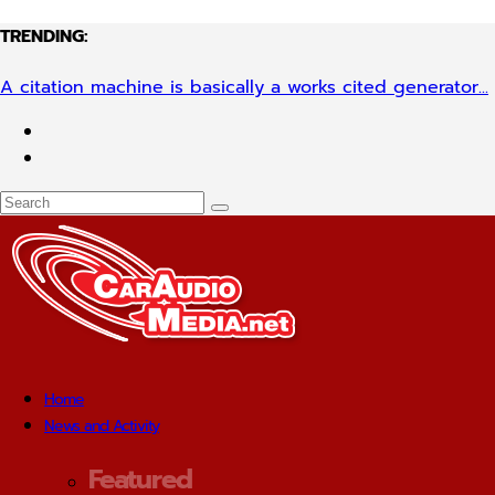
TRENDING:
A citation machine is basically a works cited generator...
Home
News and Activity
Featured