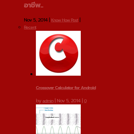
อาชีพ...
Nov 5, 2014
|
|
Know How Post
Recent
Crossover Calculator for Android
by
|
Nov 5, 2014
|
admin
0