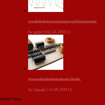
ความสัมพันธ์ของการตอบสนองความถี่...กับระยะของเฟส
by
|
Sep 22, 2014
|
admin
0
ปัญหาการบิดเบือนในครอสโอเวอร์ เน็ทเวิร์ค...
by
|
Jul 28, 2014
|
Caraudio
0
Select Page