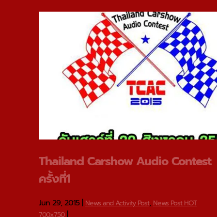
Thailand Carshow Audio Contest
ครั้งที่1
Jun 29, 2015
|
,
News and Activity Post
News Post HOT
|
700x750