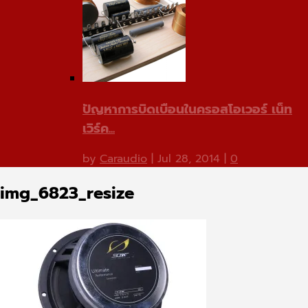
ปัญหาการบิดเบือนในครอสโอเวอร์ เน็ท
เวิร์ค...
by
Caraudio
|
Jul 28, 2014
|
0
img_6823_resize