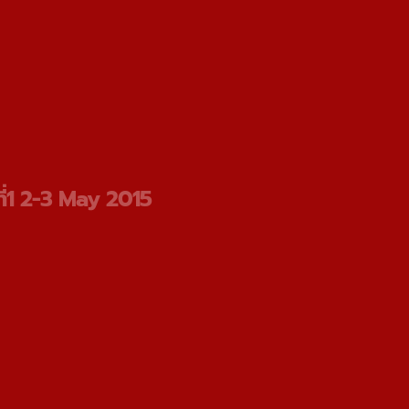
่1 2-3 May 2015