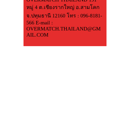
หมู่ 4 ต.เชียงรากใหญ่ อ.สามโคก
จ.ปทุมธานี 12160 โทร : 096-8181-
566 E-mail :
OVERMATCH.THAILAND@GM
AIL.COM