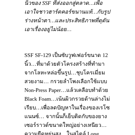
นิ้วของ SSF ที่ส่งออกสู่ตลาด…เพื่อ
เอาใจชาวฮาร์ดคอร์ขนานแท้…กับรูป
ร่างหน้าตา…และประสิทธิภาพที่ดุดัน
เอาเรื่องอยู่ไม่น้อย…
SSF SF-129 เป็นซับวูฟเฟอร์ขนาด 12
นิ้ว…ที่มาด้วยตัวโครงสร้างที่ทำมา
จากโลหะหล่อขึ้นรูป…ชุบโครเมี่ยม
สวยงาม… กรวยลำโพงเลือกใช้แบบ
Non-Press Paper…แล้วเคลือบทำด้วย
Black Foam…เน้นผิวกรวยด้านล่างไม่
เรียบ…เพื่อลดปัญหาในเรื่องของเรโซ
แนนซ์… จากนั้นก็เย็บติดกับของยาง
เซอร์ราวด์ขนาดใหญ่อย่างเหนียว…
ความยืดหยุ่นสูง…ในสไตล์ Long