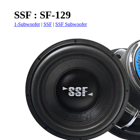
SSF : SF-129
1-Subwoofer
|
SSF
|
SSF Subwoofer