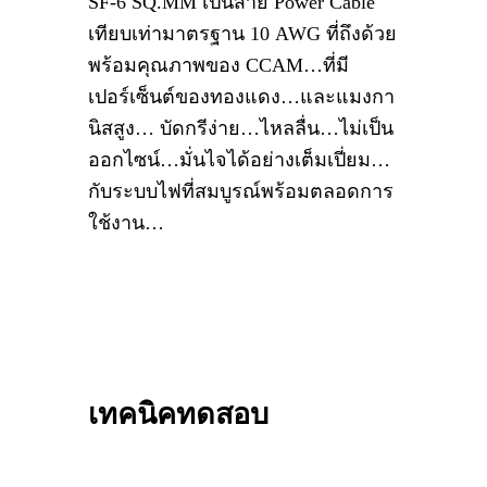
SF-6 SQ.MM เป็นสาย Power Cable
เทียบเท่ามาตรฐาน 10 AWG ที่ถึงด้วย
พร้อมคุณภาพของ CCAM…ที่มี
เปอร์เซ็นต์ของทองแดง…และแมงกา
นิสสูง… บัดกรีง่าย…ไหลลื่น…ไม่เป็น
ออกไซน์…มั่นไจได้อย่างเต็มเปี่ยม…
กับระบบไฟที่สมบูรณ์พร้อมตลอดการ
ใช้งาน…
เทคนิคทดสอบ