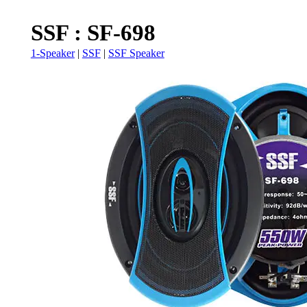
SSF : SF-698
1-Speaker
|
SSF
|
SSF Speaker