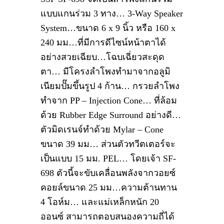
แบบแกนร่วม 3 ทาง… 3-Way Speaker
System…ขนาด 6 x 9 นิ้ว หรือ 160 x
240 มม…ที่มีการดีไซน์หน้าตาได้
อย่างสวยเฉียบ…โฉบเฉี่ยวสะดุด
ตา… มีโครงลำโพงทำมาจากอลูมิ
เนียมปั๊มขึ้นรูป 4 ก้าน… กรวยลำโพง
ทำจาก PP – Injection Cone… ที่ล้อม
ด้วย Rubber Edge Surround อย่างดี…
ตัวมิดเรนจ์ทำด้วย Mylar – Cone
ขนาด 39 มม… ส่วนตัวทวีตเตอร์จะ
เป็นแบบ 15 มม. PEL… โดยเจ้า SF-
698 ตัวนี้จะขับเคลื่อนพลังจากวอยซ์
คอยล์ขนาด 25 มม…ความต้านทาน
4 โอห์ม… และแม่เหล็กหนัก 20
ออนซ์ สามารถตอบสนองความถี่ได้