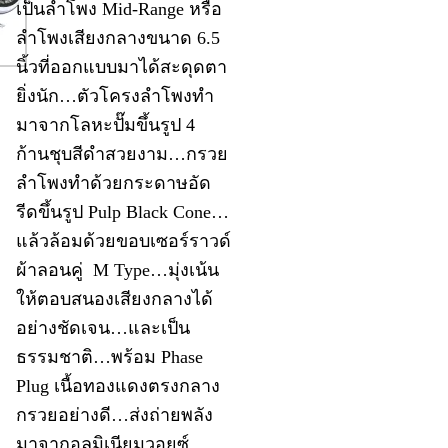
เป็นลำโพง Mid-Range หรือ
ลำโพงเสียงกลางขนาด 6.5
นิ้วที่ออกแบบมาได้สะดุดตา
ยิ่งนัก…ตัวโครงลำโพงทำ
มาจากโลหะปั๊มขึ้นรูป 4
ก้านชุบสีดำสวยงาม…กรวย
ลำโพงทำด้วยกระดาษอัด
รีดขึ้นรูป Pulp Black Cone…
แล้วล้อมด้วยขอบเซอร์ราวด์
ผ้าลอนคู่ M Type…มุ่งเน้น
ให้ตอบสนองเสียงกลางได้
อย่างชัดเจน…และเป็น
ธรรมชาติ…พร้อม Phase
Plug เนื้อทองแดงตรงกลาง
กรวยอย่างดี…ส่งถ่ายพลัง
มาจากอลูมิเนียมวอยซ์