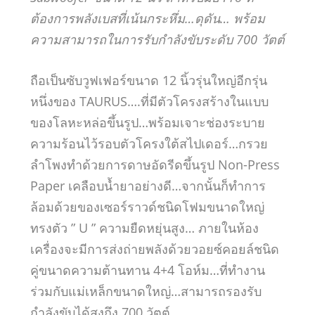
ต้องการพลังเบสที่เน้นกระหึ่ม…ดุดัน… พร้อม
ความสามารถในการรับกำลังขับระดับ 700 วัตต์
ถือเป็นซับวูฟเฟอร์ขนาด 12 นิ้วรุ่นใหญ่อีกรุ่น
หนึ่งของ TAURUS….ที่มีตัวโครงสร้างในแบบ
ของโลหะหล่อขึ้นรูป…พร้อมเจาะช่องระบาย
ความร้อนไว้รอบตัวโครงใต้สไปเดอร์…กรวย
ลำโพงทำด้วยการดาษอัดรีดขึ้นรูป Non-Press
Paper เคลือบน้ำยาอย่างดี…จากนั้นก็ทำการ
ล้อมด้วยของเซอร์ราวด์ชนิดโฟมขนาดใหญ่
ทรงตัว ” U ” ความยืดหยุ่นสูง… ภายในห้อง
เครื่องจะมีการส่งถ่ายพลังด้วยวอยซ์คอยล์ชนิด
คู่ขนาดความต้านทาน 4+4 โอห์ม…ที่ทำงาน
ร่วมกับแม่เหล็กขนาดใหญ่…สามารถรองรับ
กำลังขับได้สูงถึง 700 วัตต์…