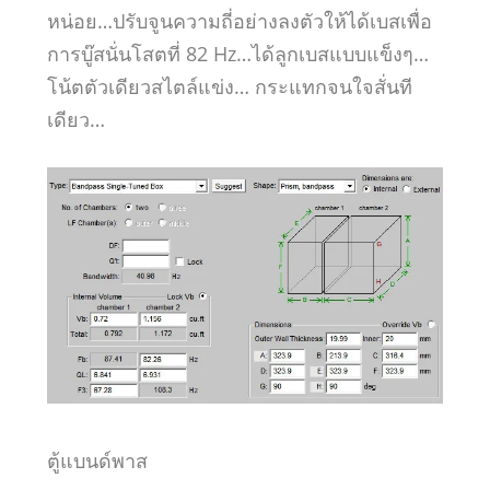
หน่อย…ปรับจูนความถี่อย่างลงตัวให้ได้เบสเพื่อ
การบู๊สนั่นโสตที่ 82 Hz…ได้ลูกเบสแบบแข็งๆ…
โน้ตตัวเดียวสไตล์แข่ง… กระแทกจนใจสั่นที
เดียว…
ตู้แบนด์พาส