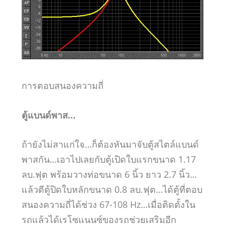
การตอบสนองความถี่
ตู้แบนด์พาส…
ถ้ายังไม่สาแก่ใจ…ก็ต้องหันมาจับตู้สไตล์แบนด์
พาสกัน…เอาไปเลยกับตู้เปิดใบแรกขนาด 1.17
ลบ.ฟุต พร้อมวางท่อขนาด 6 นิ้ว ยาว 2.7 นิ้ว…
แล้วตีตู้ปิดใบหลักขนาด 0.8 ลบ.ฟุต…ได้ตู้ที่ตอบ
สนองความถี่ได้ช่วง 67-108 Hz…เมื่อติดตั้งใน
รถแล้วได้เรโซแนนซ์ของรถช่วยเสริมอีก