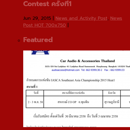
Contest ครั้งที่1
Jun 29, 2015
|
News and Activity Post
,
News
Post HOT 700x750
|
Featured