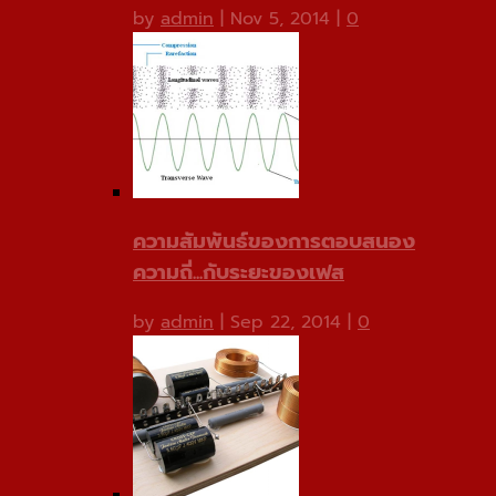
by
admin
|
Nov 5, 2014
|
0
ความสัมพันธ์ของการตอบสนอง
ความถี่...กับระยะของเฟส
by
admin
|
Sep 22, 2014
|
0