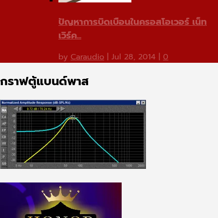
ปัญหาการบิดเบือนในครอสโอเวอร์ เน็ท
เวิร์ค...
by
Caraudio
|
Jul 28, 2014
|
0
กราฟตู้แบนด์พาส