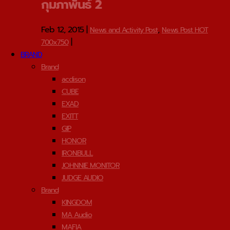
กุมภาพันธ์ 2
Feb 12, 2015
|
,
News and Activity Post
News Post HOT
|
700x750
BRAND
Brand
acdison
CUBE
EXAD
EXITT
GIP
HONOR
IRONBULL
JOHNNIE MONITOR
JUDGE AUDIO
Brand
KINGDOM
MA Audio
MAFIA