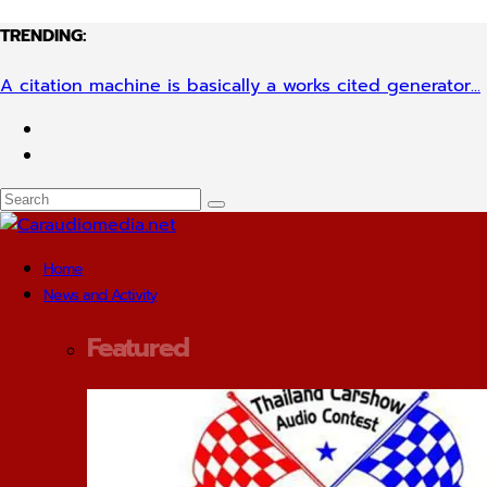
TRENDING:
A citation machine is basically a works cited generator...
Home
News and Activity
Featured