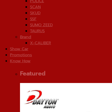
POLICE
SCAN
SKUD
SSF
SUMO ZEED
TAURUS
Brand
X-CALIBER
Show Car
Promotions
Know How
Featured