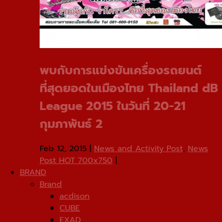
พบกับการแข่งขันเครื่องรถยนต์
ที่สุดยอดในเมืองไทย Thailand dB
League 2015 ในวันที่ 20-21
กุมภาพันธ์ 2
Feb 12, 2015
|
News and Activity Post
,
News
Post HOT 700x750
|
BRAND
Brand
acdison
CUBE
EXAD