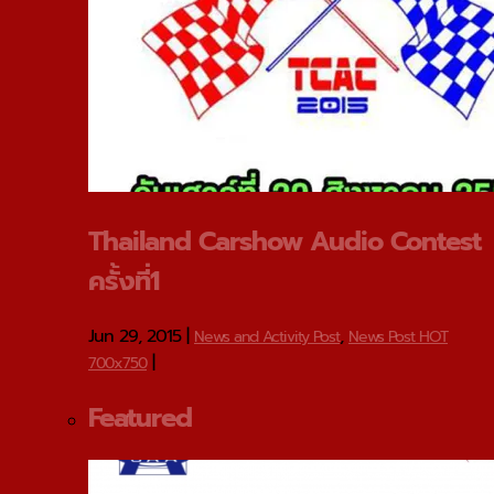
Thailand Carshow Audio Contest
ครั้งที่1
Jun 29, 2015
|
,
News and Activity Post
News Post HOT
|
700x750
Featured